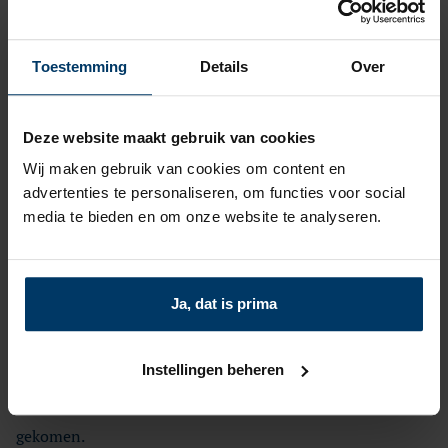
directeur Sanne Muijser op bezoek geweest bij Van der
Velde Boeken in Leeuwarden.
Toestemming
Details
Over
Samen met Mathijs Suidman (Van der Velde Boeken),
Deze website maakt gebruik van cookies
Stephan de Valk (MEVW) en Janique Akkerman (Van der
Wij maken gebruik van cookies om content en
Velde Boeken) hebben zij een goed gesprek gevoerd over
advertenties te personaliseren, om functies voor social
het gehele boekenvak.
media te bieden en om onze website te analyseren.
Er is gesproken over het belang van het
Ja, dat is prima
ondernemersklimaat voor boekverkopers en de rol die
boekverkopers hebben in de winkelstraat en het belang
Instellingen beheren
van lezen en educatief lesmateriaal. Uiteraard is ook de
aangekondigde btw-verhoging op boeken aan bod
gekomen.