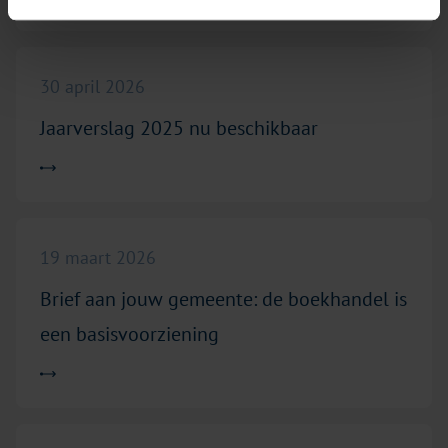
Lees meer over "Jaarverslag 2025 nu beschikbaar"
30 april 2026
Jaarverslag 2025 nu beschikbaar
Lees meer over "Brief aan jouw gemeente: de boekhandel is 
19 maart 2026
Brief aan jouw gemeente: de boekhandel is
een basisvoorziening
Lees meer over "Nieuwe cao voor de boekhandel en kantoor