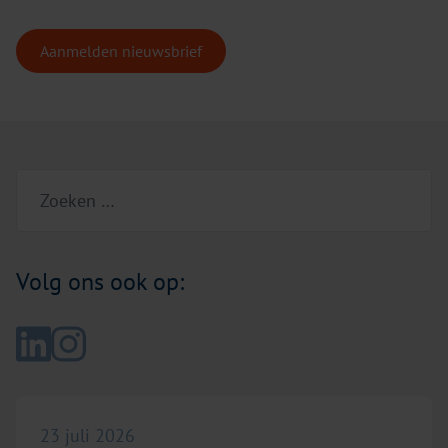
Aanmelden nieuwsbrief
Zoeken naar:
Volg ons ook op:
Bezoek LinkedIn pagina
Bezoek Instagram pagina
Lees meer over "In memoriam Alberty Kattenberg"
23 juli 2026