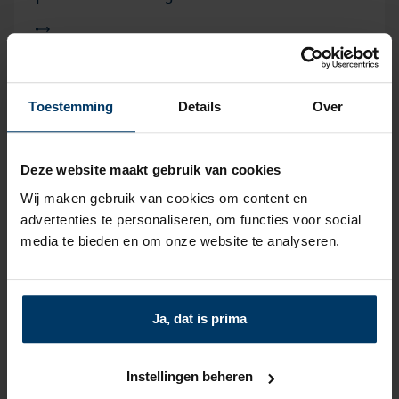
Lees meer over "Week van het Verboden Boek keert terug"
04 juni 2026
Toestemming
Details
Over
Week van het Verboden Boek keert terug
Deze website maakt gebruik van cookies
Wij maken gebruik van cookies om content en
advertenties te personaliseren, om functies voor social
media te bieden en om onze website te analyseren.
Lees meer over "Statement over de verkoop van door AI geg
15 mei 2026
Statement over de verkoop van door AI
Ja, dat is prima
gegenereerde boeken in Nederlandse
(online) boekhandels
Instellingen beheren