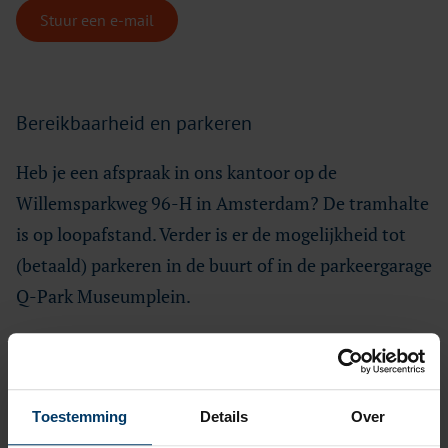
Stuur een e-mail
Bereikbaarheid en parkeren
Heb je een afspraak in ons kantoor op de
Willemsparkweg 96-H in Amsterdam? De tramhalte
is op loopafstand. Verder is er de mogelijkheid tot
(betaald) parkeren in de buurt of in de parkeergarage
Q-Park Museumplein.
Toestemming
Details
Over