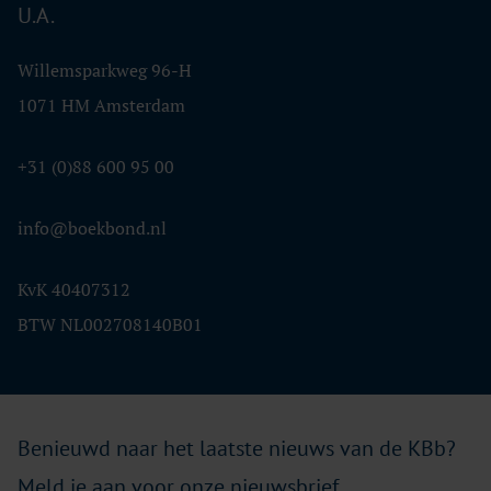
U.A.
Willemsparkweg 96-H
1071 HM Amsterdam
+31 (0)88 600 95 00
info@boekbond.nl
KvK 40407312
BTW NL002708140B01
Benieuwd naar het laatste nieuws van de KBb?
Meld je aan voor onze nieuwsbrief.