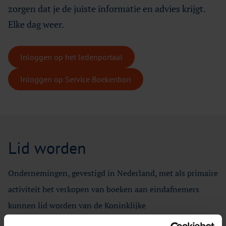
zorgen dat je de juiste informatie en advies krijgt.
Elke dag weer.
Inloggen op het ledenportaal
Inloggen op Service Boekenbon
Lid worden
Ondernemingen, gevestigd in Nederland, met als primaire
activiteit het verkopen van boeken aan eindafnemers
kunnen lid worden van de Koninklijke
Boekverkopersbond. Een boekverkoper kan alleen