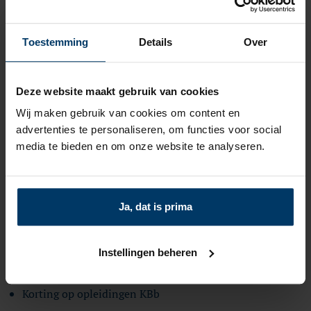
aanspraak maken op het lidmaatschap als deze de
doelomschrijving van de KBb onderschrijft en daarnaar
Toestemming
Details
Over
handelt. De boekverkoper oefent zijn of haar culturele en
maatschappelijke functie als boekverkoper op die wijze
Deze website maakt gebruik van cookies
uit, dat het aanbod van boekentitels te allen tijde zoveel
Wij maken gebruik van cookies om content en
mogelijk wordt bevorderd. Neem contact op voor meer
advertenties te personaliseren, om functies voor social
media te bieden en om onze website te analyseren.
informatie over het lidmaatschap en aanmeldformulieren.
Voordelen van het lidmaatschap:
Ja, dat is prima
Belangenbehartiging in Nederland en Europa
Verkoop en inname van de Boekenbon
Instellingen beheren
Toegang tot Kenniscentrum KBb
Korting op opleidingen KBb