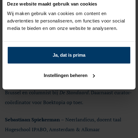
Deze website maakt gebruik van cookies
Bernice Vreedzaam
–
dichter, schrijver en boekverkoper
Wij maken gebruik van cookies om content en
bij Athenaeum Boekhandel Zuidoost
advertenties te personaliseren, om functies voor social
media te bieden en om onze website te analyseren.
Willem Bongers-Dek
–
algemeen directeur van Vlaams-
Nederlands Huis deBuren. Daar stond hij aan de basis van
gezichtsbepalende projecten als citybooks, de
Ja, dat is prima
schrijfresidentie, Nieuw Geluid,Besmette Staden CELA.
Instellingen beheren
Steven van Ammel
–
boekhandelaar bij Passa Porta in
Brussel en columnist bij
De Standaard
. Daarnaast curator-
coördinator voor Boektopia op toer.
Sebastiaan Spiekerman
–
Neerlandicus, docent taal
Hogeschool IPABO, Amsterdam & Alkmaar