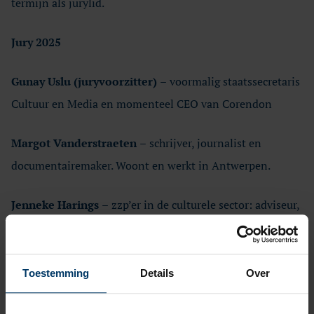
termijn als jurylid.
Jury 2025
Gunay Uslu (juryvoorzitter)
–
voormalig staatssecretaris
Cultuur en Media en momenteel CEO van Corendon
Margot Vanderstraeten
–
schrijver, journalist en
documentairemaker. Woont en werkt in Antwerpen.
Jenneke Harings
–
zzp’er in de culturele sector: adviseur,
programmamanagement, kwartiermaker, interim. Ze
studeerde Nederlandse taal- en letterkunde aan Radboud
Universiteit in Nijmegen en Comparatieve Literature aan
Toestemming
Details
Over
het University College London.