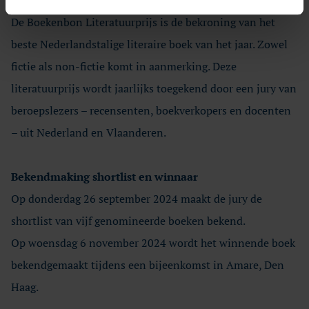
De Boekenbon Literatuurprijs is de bekroning van het
beste Nederlandstalige literaire boek van het jaar. Zowel
fictie als non-fictie komt in aanmerking. Deze
literatuurprijs wordt jaarlijks toegekend door een jury van
beroepslezers – recensenten, boekverkopers en docenten
– uit Nederland en Vlaanderen.
Bekendmaking shortlist en winnaar
Op donderdag 26 september 2024 maakt de jury de
shortlist van vijf genomineerde boeken bekend.
Op woensdag 6 november 2024 wordt het winnende boek
bekendgemaakt tijdens een bijeenkomst in Amare, Den
Haag.