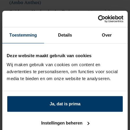
(Ambo Anthos)
Guido van Heulendonk – De kroon met twee pieken
(Arbeiderspers)
Bregje Hofstede – Oersoep (Das Mag)
Toestemming
Details
Over
Maria Kager – De buitengewoon geslaagde opvoeding
van Frida Wolf (Arbeiderspers)
Deze website maakt gebruik van cookies
Bertram Koeleman – Dit is jouw tijd (Atlas Contact)
Wij maken gebruik van cookies om content en
Gilles van der Loo – Café Dorian (Van Oorschot)
advertenties te personaliseren, om functies voor social
Bart Moeyaert – Een ander leven (Arbeiderspers)
media te bieden en om onze website te analyseren.
Frank Nellen – De onzichtbaren (Hollands Diep)
Rinke Verkerk – Het hele dorp wist het (De
Correspondent)
Ja, dat is prima
Frank Westerman – Zeven dieren bijten terug (Querido
Fosfor)
Instellingen beheren