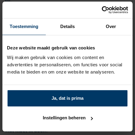
uit.
Dat is dan ook precies wat wij als boekhandelaars nu
moeten benadrukken bij de fractievoorzitters van de
Toestemming
Details
Over
gemeenten. Daarom vind je vanaf nu op het
KBb
Ledenportaal
een kant-en-klare brief die je naar de
Deze website maakt gebruik van cookies
onderhandelende partijen kunt sturen.
Wij maken gebruik van cookies om content en
advertenties te personaliseren, om functies voor social
media te bieden en om onze website te analyseren.
De brief benadrukt het belang van de boekhandel voor de
gemeente. De KBb heeft daarin alvast een aantal
belangrijke punten opgenomen, maar er is ook ruimte
Ja, dat is prima
voor eigen aanvullingen, zoals aandachtspunten die op
lokaal niveau spelen.
Instellingen beheren
Wat moet ik doen?